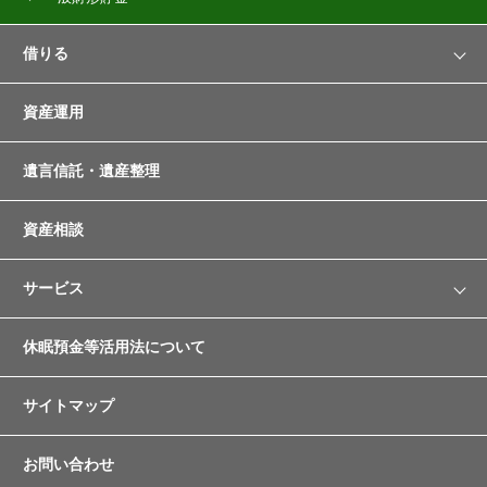
借りる
借りる
資産運用
住宅ローン（新築・購入型）
遺言信託・遺産整理
住宅ローン（借換型）
資産相談
リフォームローン
サービス
空き家解体ローン
サービス
休眠預金等活用法について
無担保借換住宅ローン
ATM
サイトマップ
マイカーローン
JAバンク優遇プログラム
お問い合わせ