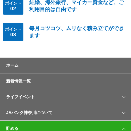
結婚、海外旅行、マイカー資金など、ご
ポイント
02
利用目的は自由です
毎月コツコツ、ムリなく積み立てができ
ポイント
03
ます
ホーム
新着情報一覧
ライフイベント
就職
JAバンク神奈川について
結婚
JAバンク神奈川について
貯める