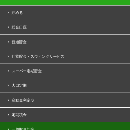
教育
JAバンクシステム
貯める
住宅購入
JAバンクの安全性
総合口座
退職・老後
JAバンク神奈川の取組状況（令和6年度）
普通貯金
農業
JAバンク神奈川の取組状況（令和5年度）
貯蓄貯金・スウィングサービス
JAバンク神奈川の取組状況（令和4年度）
スーパー定期貯金
大口定期
変動金利定期
定期積金
一般財形貯金